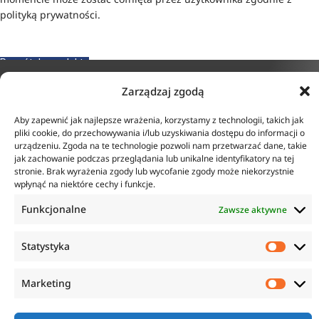
polityką prywatności.
Powrót do produktu
Zarządzaj zgodą
KONTAKT
INFORMACJE
Aby zapewnić jak najlepsze wrażenia, korzystamy z technologii, takich jak
pliki cookie, do przechowywania i/lub uzyskiwania dostępu do informacji o
ul. Tarcice 11, 80-718
O firmie
urządzeniu. Zgoda na te technologie pozwoli nam przetwarzać dane, takie
Gdańsk
Regulamin
jak zachowanie podczas przeglądania lub unikalne identyfikatory na tej
+48 58 342 24 15
Polityka prywatności
stronie. Brak wyrażenia zgody lub wycofanie zgody może niekorzystnie
Biuro czynne w godzinach
Płatność i dostawa
wpłynąć na niektóre cechy i funkcje.
8:00-16:00
Zwroty i reklamacje
sklep@anticorr.pl
Funkcjonalne
Zawsze aktywne
PRZYDATNE LINKI
Statystyka
www.laboratorium-anticorr.pl
Marketing
www.sudra.pl