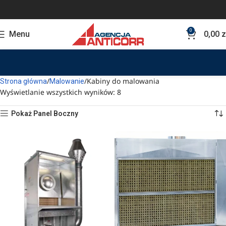
0
Menu
0,00
z
Kabiny do malowania
Strona główna
Malowanie
Wyświetlanie wszystkich wyników: 8
Pokaż Panel Boczny