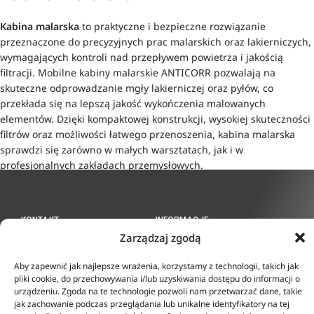
Kabina malarska
to praktyczne i bezpieczne rozwiązanie
przeznaczone do precyzyjnych prac malarskich oraz lakierniczych,
wymagających kontroli nad przepływem powietrza i jakością
filtracji. Mobilne kabiny malarskie ANTICORR pozwalają na
skuteczne odprowadzanie mgły lakierniczej oraz pyłów, co
przekłada się na lepszą jakość wykończenia malowanych
elementów. Dzięki kompaktowej konstrukcji, wysokiej skuteczności
filtrów oraz możliwości łatwego przenoszenia, kabina malarska
sprawdzi się zarówno w małych warsztatach, jak i w
profesjonalnych zakładach przemysłowych.
KONTAKT
INFORMACJE
Zarządzaj zgodą
ul. Tarcice 11, 80-718
O firmie
Gdańsk
Regulamin
Aby zapewnić jak najlepsze wrażenia, korzystamy z technologii, takich jak
+48 58 342 24 15
Polityka prywatności
pliki cookie, do przechowywania i/lub uzyskiwania dostępu do informacji o
Biuro czynne w godzinach
Płatność i dostawa
urządzeniu. Zgoda na te technologie pozwoli nam przetwarzać dane, takie
8:00-16:00
Zwroty i reklamacje
jak zachowanie podczas przeglądania lub unikalne identyfikatory na tej
sklep@anticorr.pl