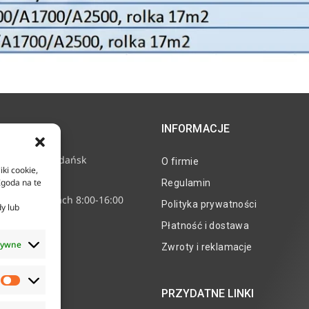
INFORMACJE
e 11, 80-718 Gdańsk
O firmie
iki cookie,
2 24 15
Zgoda na te
Regulamin
nne w godzinach 8:00-16:00
Polityka prywatności
dy lub
corr.pl
Płatność i dostawa
tywne
Zwroty i reklamacje
PRZYDATNE LINKI