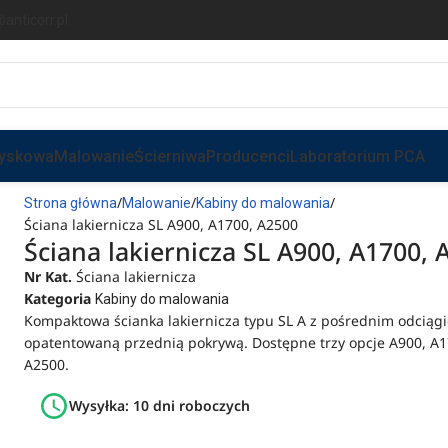
anticorr.pl
ryskowa
Malowanie
Ścierniwa
Producenci
Laboratorium PCA
Strona główna
Malowanie
Kabiny do malowania
Ściana lakiernicza SL A900, A1700, A2500
Ściana lakiernicza SL A900, A1700, 
Nr Kat.
Ściana lakiernicza
Kategoria
Kabiny do malowania
Kompaktowa ścianka lakiernicza typu SL A z pośrednim odciągi
opatentowaną przednią pokrywą. Dostępne trzy opcje A900, A1
A2500.
Wysyłka: 10 dni roboczych