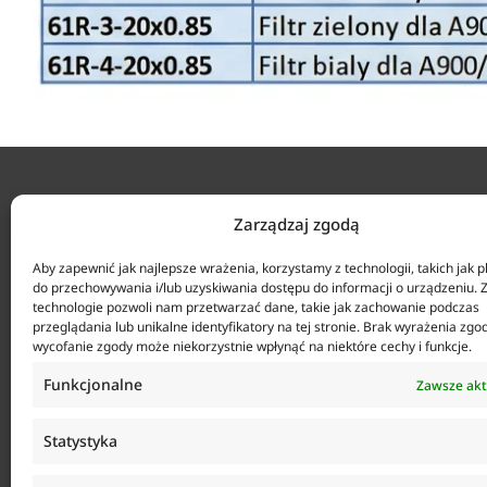
KONTAKT
Zarządzaj zgodą
ul. Tarcic
Aby zapewnić jak najlepsze wrażenia, korzystamy z technologii, takich jak pl
+48 58 34
do przechowywania i/lub uzyskiwania dostępu do informacji o urządzeniu. 
technologie pozwoli nam przetwarzać dane, takie jak zachowanie podczas
Agencja Anticorr Gdańsk Sp. z o.o.
Biuro czy
przeglądania lub unikalne identyfikatory na tej stronie. Brak wyrażenia zgo
sklep@anti
wycofanie zgody może niekorzystnie wpłynąć na niektóre cechy i funkcje.
Funkcjonalne
Zawsze ak
Statystyka