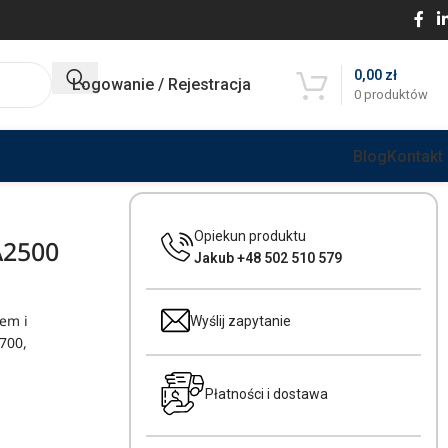
0,00
zł
Logowanie / Rejestracja
0
produktów
Blog
Kontakt
Opiekun produktu
A2500
Jakub +48 502 510 579
em i
Wyślij zapytanie
700,
Płatności i dostawa