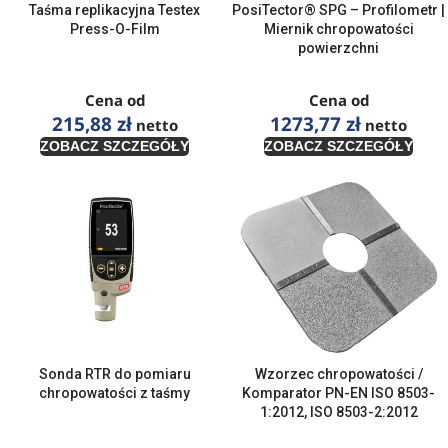
Taśma replikacyjna Testex
PosiTector® SPG – Profilometr |
Press-O-Film
Miernik chropowatości
powierzchni
Cena od
Cena od
215,88
zł
1273,77
zł
netto
netto
ZOBACZ SZCZEGÓŁY
ZOBACZ SZCZEGÓŁY
Sonda RTR do pomiaru
Wzorzec chropowatości /
chropowatości z taśmy
Komparator PN-EN ISO 8503-
1:2012, ISO 8503-2:2012