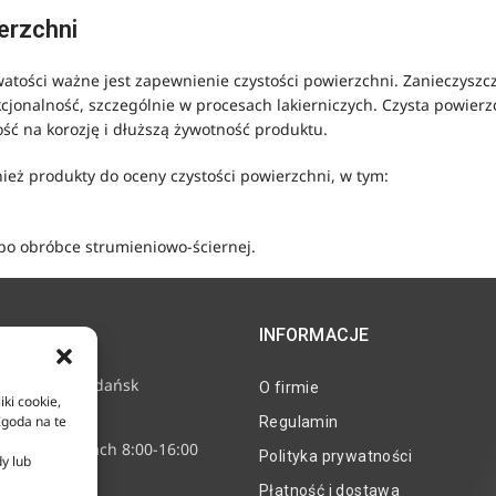
erzchni
ości ważne jest zapewnienie czystości powierzchni. Zanieczyszczeni
cjonalność, szczególnie w procesach lakierniczych. Czysta powier
ść na korozję i dłuższą żywotność produktu.
nież produkty do oceny czystości powierzchni, w tym:
po obróbce strumieniowo-ściernej.
INFORMACJE
e 11, 80-718 Gdańsk
O firmie
iki cookie,
2 24 15
Zgoda na te
Regulamin
nne w godzinach 8:00-16:00
Polityka prywatności
dy lub
corr.pl
Płatność i dostawa