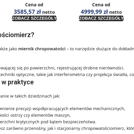
Cena od
Cena od
3585,57
zł
4999,99
zł
netto
netto
ZOBACZ SZCZEGÓŁY
ZOBACZ SZCZEGÓŁY
ościomierz?
akże jako
miernik chropowatości
– to narzędzie służące do dokład
uwającej się po powierzchni, rejestrującej drobne nierówności.
techniki optyczne, takie jak interferometria czy projekcja światła,
 w praktyce
anie w takich dziedzinach jak:
wnienie precyzji współpracujących elementów mechanicznych,
akości ostrzy czy elementów maszyn,
ierzchni krytycznych pod kątem bezpieczeństwa.
z zarówno przenośny, jak i stacjonarny chropowatościomierz, któ