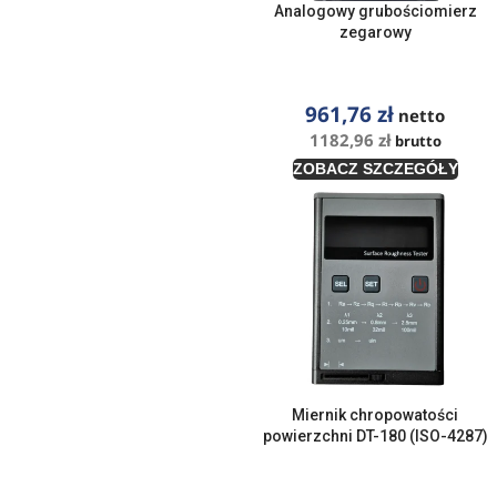
Analogowy grubościomierz
zegarowy
961,76
zł
netto
1182,96
zł
brutto
ZOBACZ SZCZEGÓŁY
Miernik chropowatości
powierzchni DT-180 (ISO-4287)