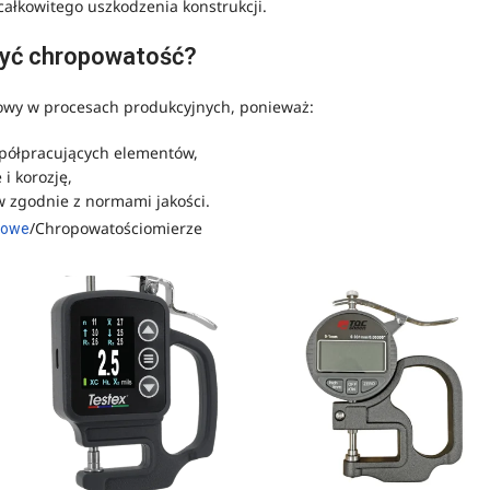
ałkowitego uszkodzenia konstrukcji.
zyć chropowatość?
zowy w procesach produkcyjnych, ponieważ:
współpracujących elementów,
i korozję,
w zgodnie z normami jakości.
Chropowatościomierze
rowe