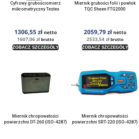
Cyfrowy grubościomierz
Miernik grubości folii i powłok
mikrometryczny Testex
TQC Sheen FTG2000
1306,55
zł
2059,79
zł
netto
netto
1607,06
zł
2533,54
zł
brutto
brutto
ZOBACZ SZCZEGÓŁY
ZOBACZ SZCZEGÓŁY
Miernik chropowatości
Miernik chropowatości
powierzchni DT-260 (ISO-4287)
powierzchni SRT-220 (ISO-4287)