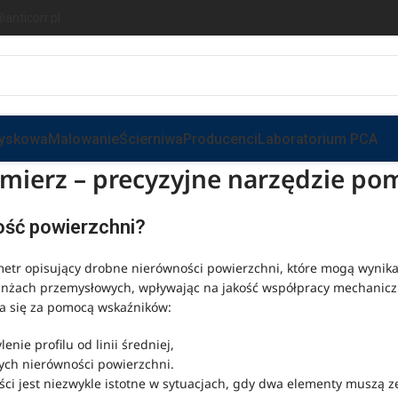
anticorr.pl
ryskowa
Malowanie
Ścierniwa
Producenci
Laboratorium PCA
mierz – precyzyjne narzędzie po
ść powierzchni?
tr opisujący drobne nierówności powierzchni, które mogą wynikać
ranżach przemysłowych, wpływając na jakość współpracy mechanicz
la się za pomocą wskaźników:
nie profilu od linii średniej,
ych nierówności powierzchni.
ości jest niezwykle istotne w sytuacjach, gdy dwa elementy muszą 