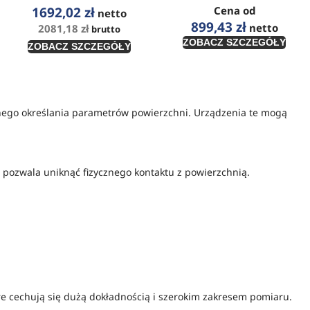
1692,02
zł
Cena od
netto
899,43
zł
netto
2081,18
zł
brutto
ZOBACZ SZCZEGÓŁY
ZOBACZ SZCZEGÓŁY
nego określania parametrów powierzchni. Urządzenia te mogą
 co pozwala uniknąć fizycznego kontaktu z powierzchnią.
re cechują się dużą dokładnością i szerokim zakresem pomiaru.