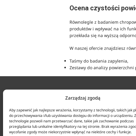
Ocena czystości powi
Równolegle z badaniem chropowat
produktów i wpływać na ich funk
przekłada się na wyższą odporno
W naszej ofercie znajdziesz rów
Taśmy do badania zapylenia,
Zestawy do analizy powierzchni 
KONTAKT
Zarządzaj zgodą
ul. Tarcic
Aby zapewnić jak najlepsze wrażenia, korzystamy z technologii, takich jak pl
+48 58 34
do przechowywania i/lub uzyskiwania dostępu do informacji o urządzeniu. 
technologie pozwoli nam przetwarzać dane, takie jak zachowanie podczas
Agencja Anticorr Gdańsk Sp. z o.o.
Biuro czy
przeglądania lub unikalne identyfikatory na tej stronie. Brak wyrażenia zgo
sklep@anti
wycofanie zgody może niekorzystnie wpłynąć na niektóre cechy i funkcje.