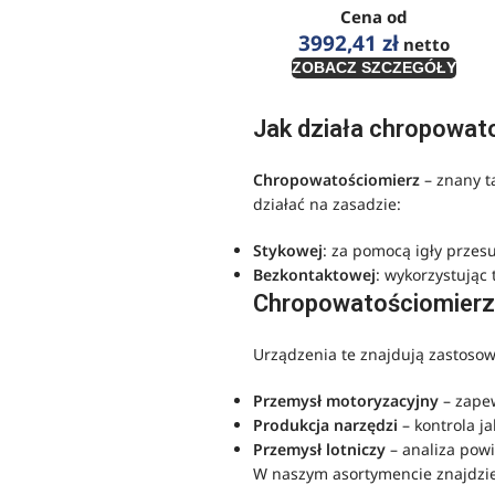
Cena od
3992,41
zł
netto
ZOBACZ SZCZEGÓŁY
Jak działa chropowat
Chropowatościomierz
– znany t
działać na zasadzie:
Stykowej
: za pomocą igły przes
Bezkontaktowej
: wykorzystując 
Chropowatościomierz
Urządzenia te znajdują zastosow
Przemysł motoryzacyjny
– zape
Produkcja narzędzi
– kontrola j
Przemysł lotniczy
– analiza pow
W naszym asortymencie znajdzies