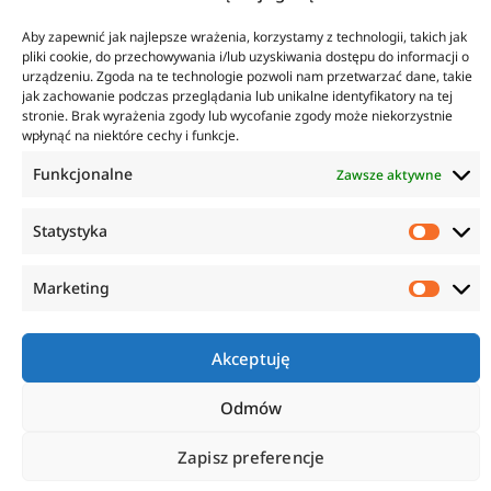
KONTAKT
INFORMACJE
Aby zapewnić jak najlepsze wrażenia, korzystamy z technologii, takich jak
ul. Tarcice 11, 80-718
O firmie
pliki cookie, do przechowywania i/lub uzyskiwania dostępu do informacji o
Gdańsk
Regulamin
urządzeniu. Zgoda na te technologie pozwoli nam przetwarzać dane, takie
+48 58 342 24 15
Polityka prywatności
jak zachowanie podczas przeglądania lub unikalne identyfikatory na tej
Biuro czynne w godzinach
Płatność i dostawa
stronie. Brak wyrażenia zgody lub wycofanie zgody może niekorzystnie
8:00-16:00
Zwroty i reklamacje
wpłynąć na niektóre cechy i funkcje.
sklep@anticorr.pl
Funkcjonalne
Zawsze aktywne
PRZYDATNE LINKI
Statystyka
www.laboratorium-anticorr.pl
www.sudra.pl
Marketing
Akceptuję
Copyright © 2023 Anticorr. Wszystkie prawa zastrzeżone.
Wykonanie:
Odmów
Netidea.pl
Zapisz preferencje
0