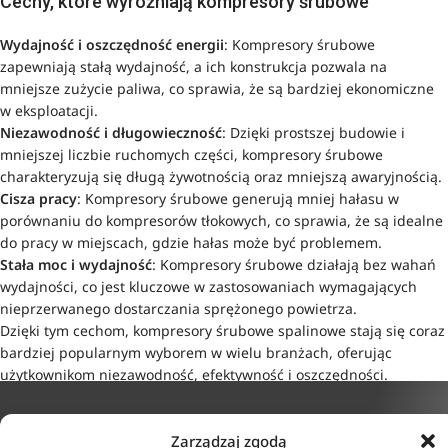
Cechy, które wyróżniają kompresory śrubowe
Wydajność i oszczędność energii
: Kompresory śrubowe
zapewniają stałą wydajność, a ich konstrukcja pozwala na
mniejsze zużycie paliwa, co sprawia, że są bardziej ekonomiczne
w eksploatacji.
Niezawodność i długowieczność
: Dzięki prostszej budowie i
mniejszej liczbie ruchomych części, kompresory śrubowe
charakteryzują się długą żywotnością oraz mniejszą awaryjnością.
Cisza pracy
: Kompresory śrubowe generują mniej hałasu w
porównaniu do kompresorów tłokowych, co sprawia, że są idealne
do pracy w miejscach, gdzie hałas może być problemem.
Stała moc i wydajność
: Kompresory śrubowe działają bez wahań
wydajności, co jest kluczowe w zastosowaniach wymagających
nieprzerwanego dostarczania sprężonego powietrza.
Dzięki tym cechom, kompresory śrubowe spalinowe stają się coraz
bardziej popularnym wyborem w wielu branżach, oferując
użytkownikom niezawodność, efektywność i oszczędności.
Zarządzaj zgodą