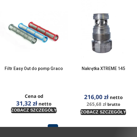
Filtr Easy Out do pomp Graco
Nakrętka XTREME 145
Cena od
216,00
zł
netto
31,32
zł
netto
265,68
zł
brutto
ZOBACZ SZCZEGÓŁY
ZOBACZ SZCZEGÓŁY
1
2
3
→