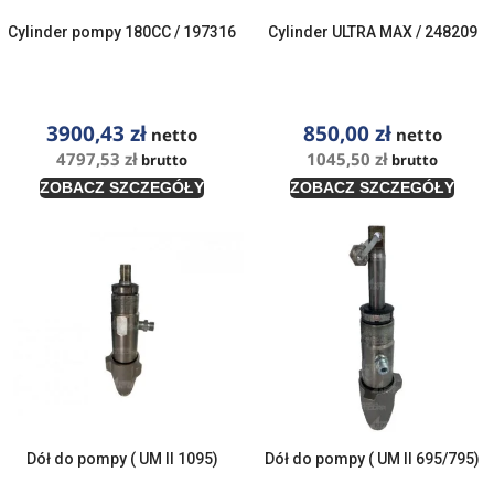
Cylinder pompy 180CC / 197316
Cylinder ULTRA MAX / 248209
3900,43
zł
850,00
zł
netto
netto
4797,53
zł
1045,50
zł
brutto
brutto
ZOBACZ SZCZEGÓŁY
ZOBACZ SZCZEGÓŁY
Dół do pompy ( UM II 1095)
Dół do pompy ( UM II 695/795)