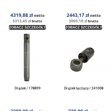
4319,88
zł
2443,17
zł
netto
netto
5313,45
zł
3005,10
zł
brutto
brutto
ZOBACZ SZCZEGÓŁY
ZOBACZ SZCZEGÓŁY
Drążek / 178899
Drążek łączący / 241008