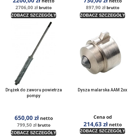
2200,00
zł
730,00
zł
netto
netto
2706,00
zł
897,90
zł
brutto
brutto
ZOBACZ SZCZEGÓŁY
ZOBACZ SZCZEGÓŁY
Drążek do zaworu powietrza
Dysza malarska AAM 2xx
pompy
650,00
zł
Cena od
netto
214,63
zł
netto
799,50
zł
brutto
ZOBACZ SZCZEGÓŁY
ZOBACZ SZCZEGÓŁY