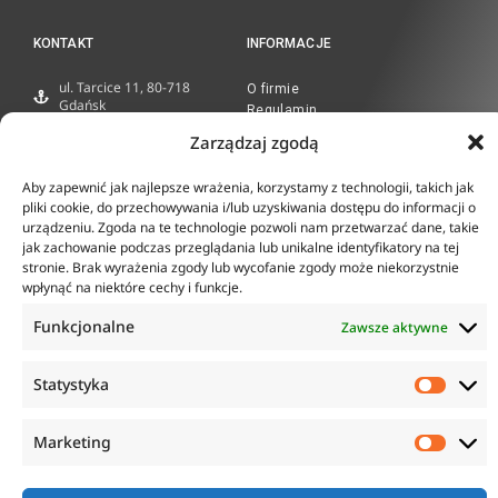
KONTAKT
INFORMACJE
ul. Tarcice 11, 80-718
O firmie
Gdańsk
Regulamin
+48 58 342 24 15
Polityka prywatności
Zarządzaj zgodą
Biuro czynne w godzinach
Płatność i dostawa
8:00-16:00
Zwroty i reklamacje
Aby zapewnić jak najlepsze wrażenia, korzystamy z technologii, takich jak
sklep@anticorr.pl
pliki cookie, do przechowywania i/lub uzyskiwania dostępu do informacji o
urządzeniu. Zgoda na te technologie pozwoli nam przetwarzać dane, takie
PRZYDATNE LINKI
jak zachowanie podczas przeglądania lub unikalne identyfikatory na tej
stronie. Brak wyrażenia zgody lub wycofanie zgody może niekorzystnie
wpłynąć na niektóre cechy i funkcje.
www.laboratorium-anticorr.pl
www.sudra.pl
Funkcjonalne
Zawsze aktywne
Statystyka
Copyright © 2023 Anticorr. Wszystkie prawa zastrzeżone.
Marketing
Wykonanie:
Netidea.pl