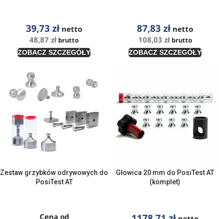
39,73
zł
87,83
zł
netto
netto
48,87
zł
108,03
zł
brutto
brutto
ZOBACZ SZCZEGÓŁY
ZOBACZ SZCZEGÓŁY
Zestaw grzybków odrywowych do
Głowica 20 mm do PosiTest AT
PosiTest AT
(komplet)
Cena od
1178,71
zł
netto