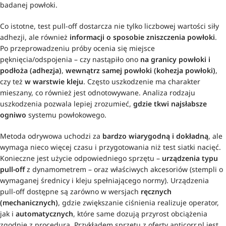
badanej powłoki.
Co istotne, test pull-off dostarcza nie tylko liczbowej wartości siły
adhezji, ale również
informacji o sposobie zniszczenia powłoki
.
Po przeprowadzeniu próby ocenia się miejsce
pęknięcia/odspojenia – czy nastąpiło ono
na granicy powłoki i
podłoża (adhezja)
,
wewnątrz samej powłoki (kohezja powłoki)
,
czy też
w warstwie kleju
. Często uszkodzenie ma charakter
mieszany, co również jest odnotowywane. Analiza rodzaju
uszkodzenia pozwala lepiej zrozumieć,
gdzie tkwi najsłabsze
ogniwo
systemu powłokowego.
Metoda odrywowa uchodzi za
bardzo wiarygodną i dokładną
, ale
wymaga nieco więcej czasu i przygotowania niż test siatki nacięć.
Konieczne jest użycie odpowiedniego sprzętu –
urządzenia typu
pull-off
z dynamometrem – oraz właściwych akcesoriów (stempli o
wymaganej średnicy i kleju spełniającego normy). Urządzenia
pull-off dostępne są zarówno w wersjach
ręcznych
(mechanicznych)
, gdzie zwiększanie ciśnienia realizuje operator,
jak i
automatycznych
, które same dozują przyrost obciążenia
zgodnie z procedurą. Przykładem sprzętu z oferty anticorr.pl jest