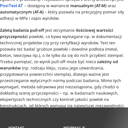
– dostępny w wariancie
manualnym (AT-M)
oraz
PosiTest AT
automatycznym (AT-A)
– który pozwala na precyzyjny pomiar siły
adhezji w MPa i zapis wyników.
Zaletą badania pull-off
jest otrzymanie
ilościowej wartości
przyczepności
powłoki, co bywa wymagane np. w dokumentacji
technicznej projektów czy przy certyfikacji wyrobów. Test ten
pozwala też badać grubsze powłoki i dowolne podłoża (metal,
beton, tworzywa itp.), o ile tylko da się do nich przykleić stempel.
Trzeba pamiętać, że wynik pull-off może być nieco
zależny od
warunków
(np. rodzaju kleju, czasu jego utwardzania,
przygotowania powierzchni stempla), dlatego ważne jest
przestrzeganie wytycznych normy podczas badania. Mimo tych
wymagań, metoda odrywowa jest niezastąpiona, gdy chodzi o
dokładną ocenę przyczepności – np. w badaniach naukowych,
ekspertyzach technicznych czy kontroli jakości powłok na
konstrukcjach, od których wymaga się najwyższej niezawodności.
KONTAKT
INFORMACJE