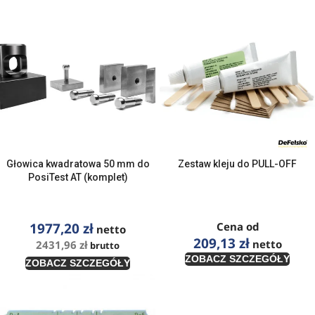
Głowica kwadratowa 50 mm do
Zestaw kleju do PULL-OFF
PosiTest AT (komplet)
1977,20
zł
Cena od
netto
209,13
zł
netto
2431,96
zł
brutto
ZOBACZ SZCZEGÓŁY
ZOBACZ SZCZEGÓŁY