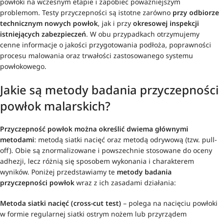
powłoki na wczesnym etapie i zapobiec poważniejszym
problemom. Testy przyczepności są istotne zarówno
przy odbiorze
technicznym nowych powłok
, jak i przy
okresowej inspekcji
istniejących zabezpieczeń
. W obu przypadkach otrzymujemy
cenne informacje o jakości przygotowania podłoża, poprawności
procesu malowania oraz trwałości zastosowanego systemu
powłokowego.
Jakie są metody badania przyczepności
powłok malarskich?
Przyczepność powłok można określić dwiema głównymi
metodami
: metodą siatki nacięć oraz metodą odrywową (tzw. pull-
off). Obie są znormalizowane i powszechnie stosowane do oceny
adhezji, lecz różnią się sposobem wykonania i charakterem
wyników. Poniżej przedstawiamy te
metody badania
przyczepności powłok
wraz z ich zasadami działania:
Metoda siatki nacięć (cross-cut test)
– polega na nacięciu powłoki
w formie regularnej siatki ostrym nożem lub przyrządem