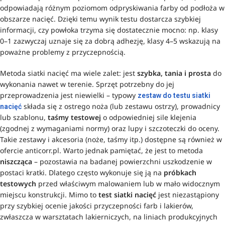
odpowiadają różnym poziomom odpryskiwania farby od podłoża w
obszarze nacięć. Dzięki temu wynik testu dostarcza szybkiej
informacji, czy powłoka trzyma się dostatecznie mocno: np. klasy
0–1 zazwyczaj uznaje się za dobrą adhezję, klasy 4–5 wskazują na
poważne problemy z przyczepnością.
Metoda siatki nacięć ma wiele zalet: jest
szybka, tania i prosta
do
wykonania nawet w terenie. Sprzęt potrzebny do jej
przeprowadzenia jest niewielki – typowy
zestaw do testu siatki
składa się z ostrego noża (lub zestawu ostrzy), prowadnicy
nacięć
lub szablonu,
taśmy testowej
o odpowiedniej sile klejenia
(zgodnej z wymaganiami normy) oraz lupy i szczoteczki do oceny.
Takie zestawy i akcesoria (noże, taśmy itp.) dostępne są również w
ofercie anticorr.pl. Warto jednak pamiętać, że jest to metoda
niszcząca
– pozostawia na badanej powierzchni uszkodzenie w
postaci kratki. Dlatego często wykonuje się ją na
próbkach
testowych
przed właściwym malowaniem lub w mało widocznym
miejscu konstrukcji. Mimo to
test siatki nacięć
jest niezastąpiony
przy szybkiej ocenie jakości przyczepności farb i lakierów,
zwłaszcza w warsztatach lakierniczych, na liniach produkcyjnych