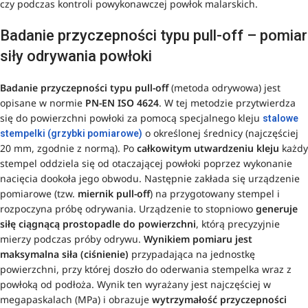
czy podczas kontroli powykonawczej powłok malarskich.
Badanie przyczepności typu pull-off – pomiar
siły odrywania powłoki
Badanie przyczepności typu pull-off
(metoda odrywowa) jest
opisane w normie
PN-EN ISO 4624
. W tej metodzie przytwierdza
się do powierzchni powłoki za pomocą specjalnego kleju
stalowe
o określonej średnicy (najczęściej
stempelki (grzybki pomiarowe)
20 mm, zgodnie z normą). Po
całkowitym utwardzeniu kleju
każdy
stempel oddziela się od otaczającej powłoki poprzez wykonanie
nacięcia dookoła jego obwodu. Następnie zakłada się urządzenie
pomiarowe (tzw.
miernik pull-off
) na przygotowany stempel i
rozpoczyna próbę odrywania. Urządzenie to stopniowo
generuje
siłę ciągnącą prostopadle do powierzchni
, którą precyzyjnie
mierzy podczas próby odrywu.
Wynikiem pomiaru jest
maksymalna siła (ciśnienie)
przypadająca na jednostkę
powierzchni, przy której doszło do oderwania stempelka wraz z
powłoką od podłoża. Wynik ten wyrażany jest najczęściej w
megapaskalach (MPa) i obrazuje
wytrzymałość przyczepności