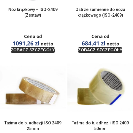
Nóż krążkowy – ISO-2409
Ostrze zamienne do noża
(Zestaw)
krążkowego (ISO-2409)
Cena od
Cena od
1091,26
zł
684,41
zł
netto
netto
ZOBACZ SZCZEGÓŁY
ZOBACZ SZCZEGÓŁY
Taśma do b. adhezji ISO 2409
Taśma do b. adhezji ISO 2409
25mm
50mm