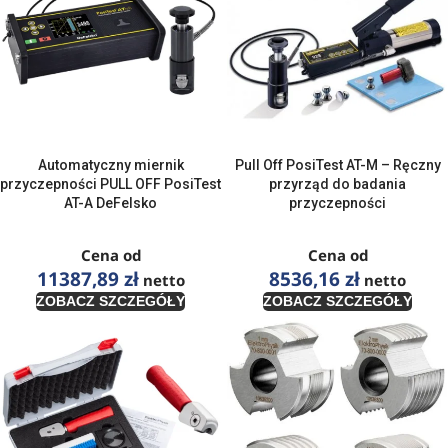
Automatyczny miernik
Pull Off PosiTest AT-M – Ręczny
przyczepności PULL OFF PosiTest
przyrząd do badania
AT-A DeFelsko
przyczepności
Cena od
Cena od
11387,89
zł
8536,16
zł
netto
netto
ZOBACZ SZCZEGÓŁY
ZOBACZ SZCZEGÓŁY