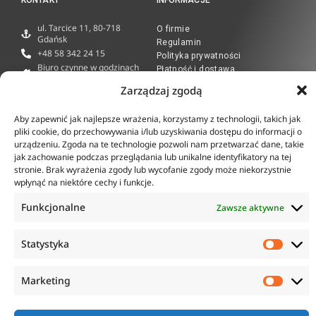
ul. Tarcice 11, 80-718
O firmie
Gdańsk
Regulamin
+48 58 342 24 15
Polityka prywatności
Biuro czynne w godzinach
Płatność i dostawa
8:00-16:00
Zwroty i reklamacje
Zarządzaj zgodą
sklep@anticorr.pl
Aby zapewnić jak najlepsze wrażenia, korzystamy z technologii, takich jak
PRZYDATNE LINKI
pliki cookie, do przechowywania i/lub uzyskiwania dostępu do informacji o
urządzeniu. Zgoda na te technologie pozwoli nam przetwarzać dane, takie
www.laboratorium-anticorr.pl
jak zachowanie podczas przeglądania lub unikalne identyfikatory na tej
stronie. Brak wyrażenia zgody lub wycofanie zgody może niekorzystnie
www.sudra.pl
wpłynąć na niektóre cechy i funkcje.
Funkcjonalne
Zawsze aktywne
Copyright © 2023 Anticorr. Wszystkie prawa zastrzeżone.
Statystyka
Wykonanie:
Netidea.pl
Marketing