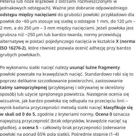
Petersa lub noże krążkowe z ostrzami rozmieszczonymi w
jednakowych odstępach). Ważne jest dobranie odpowiedniego
odstępu między nacięciami
do grubości powłoki: przykładowo dla
powłok do ~60 µm stosuje się siatkę o odstępie 1 mm, do 120 µm –
2 mm, a do 250 µm – 3 mm między nacięciami. Jeżeli powłoka jest
grubsza niż ~250 µm lub bardzo twarda, normy przewidują
alternatywę w postaci pojedynczego nacięcia w kształcie
X (norma
ISO 16276-2)
, które również pozwala ocenić adhezję przy bardzo
grubych powłokach.
Po wykonaniu siatki nacięć należy
usunąć luźne fragmenty
powłoki powstałe na krawędziach nacięć. Standardowo robi się to
poprzez delikatne szczotkowanie powierzchni, zastosowanie
taśmy samoprzylepnej
(przyklejanej i odrywanej w określony
sposób) lub użycie sprężonego powietrza. Następnie ocenia się
wizualnie, jak bardzo powłoka się odłupała na przecięciu linii –
wynik badania przyczepności metodą siatki nacięć
klasyfikuje się
w skali od 0 do 5
, zgodnie z kryteriami normy.
Ocena 0
oznacza
najwyższą przyczepność (brak odprysków, krawędzie nacięć są
gładkie), a
ocena 5
– całkowity brak przyczepności (oderwanie
powłoki na ponad 65% pola siatki). Pośrednie stopnie (1–4)