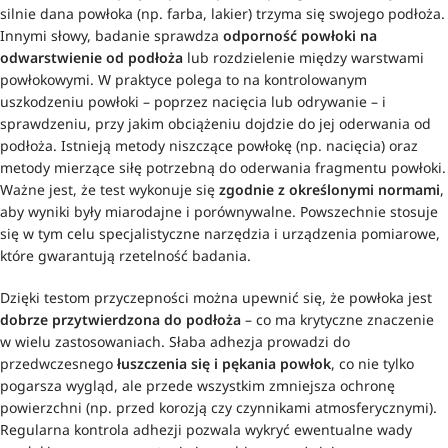
silnie dana powłoka (np. farba, lakier) trzyma się swojego podłoża.
Innymi słowy, badanie sprawdza
odporność powłoki na
odwarstwienie od podłoża
lub rozdzielenie między warstwami
powłokowymi. W praktyce polega to na kontrolowanym
uszkodzeniu powłoki – poprzez nacięcia lub odrywanie – i
sprawdzeniu, przy jakim obciążeniu dojdzie do jej oderwania od
podłoża. Istnieją metody niszczące powłokę (np. nacięcia) oraz
metody mierzące siłę potrzebną do oderwania fragmentu powłoki.
Ważne jest, że test wykonuje się
zgodnie z określonymi normami
,
aby wyniki były miarodajne i porównywalne. Powszechnie stosuje
się w tym celu specjalistyczne narzędzia i urządzenia pomiarowe,
które gwarantują rzetelność badania.
Dzięki testom przyczepności można upewnić się, że powłoka jest
dobrze przytwierdzona do podłoża
– co ma krytyczne znaczenie
w wielu zastosowaniach. Słaba adhezja prowadzi do
przedwczesnego
łuszczenia się i pękania powłok
, co nie tylko
pogarsza wygląd, ale przede wszystkim zmniejsza ochronę
powierzchni (np. przed korozją czy czynnikami atmosferycznymi).
Regularna kontrola adhezji pozwala wykryć ewentualne wady