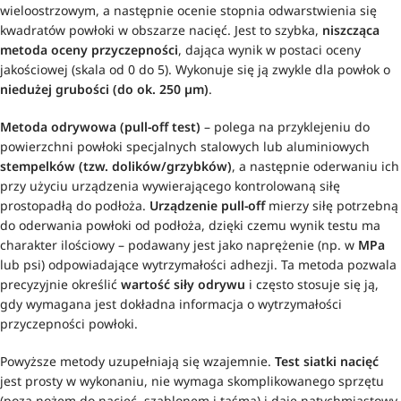
wieloostrzowym, a następnie ocenie stopnia odwarstwienia się
kwadratów powłoki w obszarze nacięć. Jest to szybka,
niszcząca
metoda oceny przyczepności
, dająca wynik w postaci oceny
jakościowej (skala od 0 do 5). Wykonuje się ją zwykle dla powłok o
niedużej grubości (do ok. 250 µm)
.
Metoda odrywowa (pull-off test)
– polega na przyklejeniu do
powierzchni powłoki specjalnych stalowych lub aluminiowych
stempelków (tzw. dolików/grzybków)
, a następnie oderwaniu ich
przy użyciu urządzenia wywierającego kontrolowaną siłę
prostopadłą do podłoża.
Urządzenie pull-off
mierzy siłę potrzebną
do oderwania powłoki od podłoża, dzięki czemu wynik testu ma
charakter ilościowy – podawany jest jako naprężenie (np. w
MPa
lub psi) odpowiadające wytrzymałości adhezji. Ta metoda pozwala
precyzyjnie określić
wartość siły odrywu
i często stosuje się ją,
gdy wymagana jest dokładna informacja o wytrzymałości
przyczepności powłoki.
Powyższe metody uzupełniają się wzajemnie.
Test siatki nacięć
jest prosty w wykonaniu, nie wymaga skomplikowanego sprzętu
(poza nożem do nacięć, szablonem i taśmą) i daje natychmiastowy