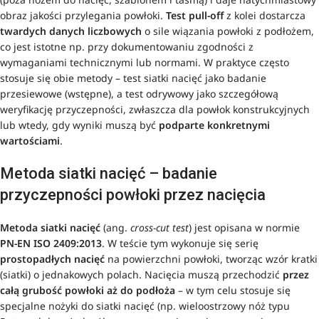
obraz jakości przylegania powłoki.
Test pull-off
z kolei dostarcza
twardych danych liczbowych
o sile wiązania powłoki z podłożem,
co jest istotne np. przy dokumentowaniu zgodności z
wymaganiami technicznymi lub normami. W praktyce często
stosuje się obie metody – test siatki nacięć jako badanie
przesiewowe (wstępne), a test odrywowy jako szczegółową
weryfikację przyczepności, zwłaszcza dla powłok konstrukcyjnych
lub wtedy, gdy wyniki muszą być
podparte konkretnymi
wartościami
.
Metoda siatki nacięć – badanie
przyczepności powłoki przez nacięcia
Metoda siatki nacięć
(ang.
cross-cut test
) jest opisana w normie
PN-EN ISO 2409:2013
. W teście tym wykonuje się serię
prostopadłych nacięć
na powierzchni powłoki, tworząc wzór kratki
(siatki) o jednakowych polach. Nacięcia muszą przechodzić
przez
całą grubość powłoki aż do podłoża
– w tym celu stosuje się
specjalne nożyki do siatki nacięć (np. wieloostrzowy nóż typu