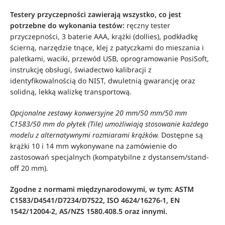
Testery przyczepności zawierają wszystko, co jest
potrzebne do wykonania testów:
ręczny tester
przyczepności, 3 baterie AAA, krążki (dollies), podkładkę
ścierną, narzędzie tnące, klej z patyczkami do mieszania i
paletkami, waciki, przewód USB, oprogramowanie PosiSoft,
instrukcję obsługi, świadectwo kalibracji z
identyfikowalnością do NIST, dwuletnią gwarancję oraz
solidną, lekką walizkę transportową.
Opcjonalne zestawy konwersyjne 20 mm/50 mm/50 mm
C1583/50 mm do płytek (Tile) umożliwiają stosowanie każdego
modelu z alternatywnymi rozmiarami krążków.
Dostępne są
krążki 10 i 14 mm wykonywane na zamówienie do
zastosowań specjalnych (kompatybilne z dystansem/stand-
off 20 mm).
Zgodne z normami międzynarodowymi, w tym: ASTM
C1583/D4541/D7234/D7522, ISO 4624/16276-1, EN
1542/12004-2, AS/NZS 1580.408.5 oraz innymi.