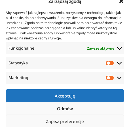
Zarządzaj zgodą
Zestaw kleju do PULL-OFF
Aby zapewnić jak najlepsze wrażenia, korzystamy z technologii, takich jak
pliki cookie, do przechowywania i/lub uzyskiwania dostępu do informacji o
urządzeniu. Zgoda na te technologie pozwoli nam przetwarzać dane, takie
Cena od
jak zachowanie podczas przeglądania lub unikalne identyfikatory na tej
209,13
zł
stronie. Brak wyrażenia zgody lub wycofanie zgody może niekorzystnie
netto
wpłynąć na niektóre cechy i funkcje.
ZOBACZ SZCZEGÓŁY
KONTAKT
INFORMACJE
Funkcjonalne
Zawsze aktywne
ul. Tarcice 11, 80-718
O firmie
Statystyka
Gdańsk
Regulamin
+48 58 342 24 15
Polityka prywatności
Biuro czynne w godzinach
Płatność i dostawa
Marketing
8:00-16:00
Zwroty i reklamacje
sklep@anticorr.pl
Akceptuję
PRZYDATNE LINKI
Odmów
www.laboratorium-anticorr.pl
www.sudra.pl
Zapisz preferencje