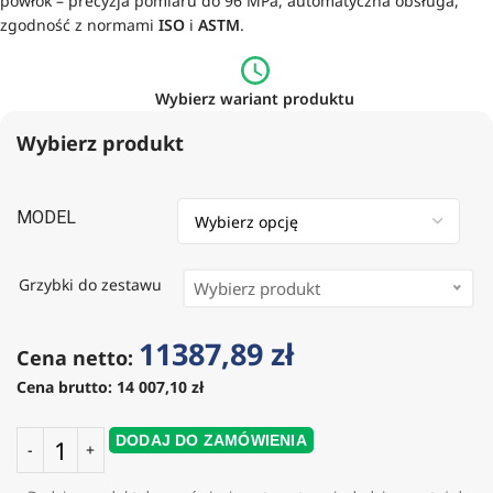
powłok – precyzja pomiaru do 96 MPa, automatyczna obsługa,
zgodność z normami
ISO
i
ASTM
.
Wybierz wariant produktu
Wybierz produkt
MODEL
Grzybki do zestawu
Wybierz produkt
11387,89
zł
Cena netto:
Cena brutto:
14 007,10
zł
(
1178,71
zł
)
DODAJ DO ZAMÓWIENIA
(
1178,71
zł
)