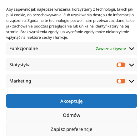
KONTAKT
INFORMACJE
Aby zapewnić jak najlepsze wrażenia, korzystamy z technologii, takich jak
ul. Tarcice 11, 80-718
O firmie
pliki cookie, do przechowywania i/lub uzyskiwania dostępu do informacji o
Gdańsk
Regulamin
urządzeniu. Zgoda na te technologie pozwoli nam przetwarzać dane, takie
+48 58 342 24 15
Polityka prywatności
jak zachowanie podczas przeglądania lub unikalne identyfikatory na tej
Biuro czynne w godzinach
Płatność i dostawa
stronie. Brak wyrażenia zgody lub wycofanie zgody może niekorzystnie
8:00-16:00
wpłynąć na niektóre cechy i funkcje.
Zwroty i reklamacje
sklep@anticorr.pl
Funkcjonalne
Zawsze aktywne
PRZYDATNE LINKI
Statystyka
www.laboratorium-anticorr.pl
www.sudra.pl
Marketing
Akceptuję
Copyright © 2023 Anticorr. Wszystkie prawa zastrzeżone.
Wykonanie:
Odmów
Netidea.pl
Zapisz preferencje
0