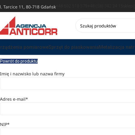
+48 502 510 579
+48 (58) 342 24 15
sklep@
l. Tarcice 11, 80-718 Gdańsk
rządzenia pomiarowe
Sprzęt do piaskowania
Metalizacja nat
Powrót do produktu
Imię i nazwisko lub nazwa firmy
Adres e-mail*
NIP*