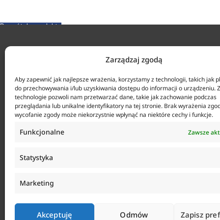
Powrót do produktu
KONTAKT
Zarządzaj zgodą
ul. Tarcic
Aby zapewnić jak najlepsze wrażenia, korzystamy z technologii, takich jak pl
+48 58 34
do przechowywania i/lub uzyskiwania dostępu do informacji o urządzeniu. 
technologie pozwoli nam przetwarzać dane, takie jak zachowanie podczas
Agencja Anticorr Gdańsk Sp. z o.o.
Biuro czy
przeglądania lub unikalne identyfikatory na tej stronie. Brak wyrażenia zgo
sklep@anti
wycofanie zgody może niekorzystnie wpłynąć na niektóre cechy i funkcje.
Funkcjonalne
Zawsze ak
Statystyka
Marketing
Akceptuję
Odmów
Zapisz pre