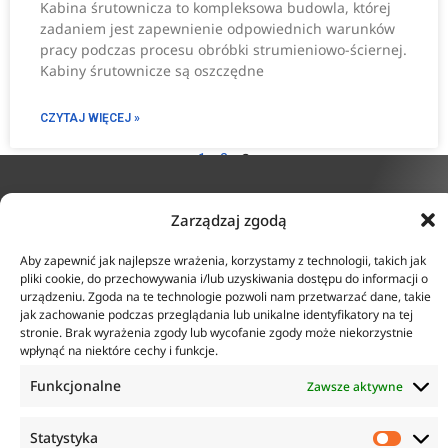
Kabina śrutownicza to kompleksowa budowla, której
zadaniem jest zapewnienie odpowiednich warunków
pracy podczas procesu obróbki strumieniowo-ściernej.
Kabiny śrutownicze są oszczędne
CZYTAJ WIĘCEJ »
3
1
2
Zarządzaj zgodą
KONTAKT
INFORMACJE
Aby zapewnić jak najlepsze wrażenia, korzystamy z technologii, takich jak
ul. Tarcice 11, 80-718
O firmie
pliki cookie, do przechowywania i/lub uzyskiwania dostępu do informacji o
Gdańsk
Regulamin
urządzeniu. Zgoda na te technologie pozwoli nam przetwarzać dane, takie
+48 58 342 24 15
Polityka prywatności
jak zachowanie podczas przeglądania lub unikalne identyfikatory na tej
Biuro czynne w godzinach
Płatność i dostawa
stronie. Brak wyrażenia zgody lub wycofanie zgody może niekorzystnie
8:00-16:00
Zwroty i reklamacje
wpłynąć na niektóre cechy i funkcje.
sklep@anticorr.pl
Funkcjonalne
Zawsze aktywne
PRZYDATNE LINKI
Statystyka