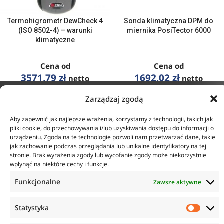
Termohigrometr DewCheck 4
Sonda klimatyczna DPM do
(ISO 8502-4) – warunki
miernika PosiTector 6000
klimatyczne
Cena od
Cena od
3571,79
zł
1692,02
zł
netto
netto
ZOBACZ SZCZEGÓŁY
ZOBACZ SZCZEGÓŁY
Zarządzaj zgodą
KONTAKT
INFORMACJE
Aby zapewnić jak najlepsze wrażenia, korzystamy z technologii, takich jak
pliki cookie, do przechowywania i/lub uzyskiwania dostępu do informacji o
ul. Tarcice 11, 80-718
urządzeniu. Zgoda na te technologie pozwoli nam przetwarzać dane, takie
O firmie
Gdańsk
jak zachowanie podczas przeglądania lub unikalne identyfikatory na tej
Regulamin
+48 58 342 24 15
stronie. Brak wyrażenia zgody lub wycofanie zgody może niekorzystnie
Polityka prywatności
wpłynąć na niektóre cechy i funkcje.
Biuro czynne w godzinach
Płatność i dostawa
8:00-16:00
Zwroty i reklamacje
Funkcjonalne
Zawsze aktywne
sklep@anticorr.pl
Statystyka
PRZYDATNE LINKI