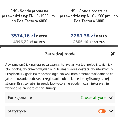
FNS- Sonda prosta na
NS – Sonda prosta na
przewodzie typ FN | 0-1500 µm |
przewodzie typ N | 0-1500 µm | do
do PosiTectora 6000
PosiTectora 6000
3574,16
zł
2281,38
zł
netto
netto
4396,22
zł
2806,10
zł
brutto
brutto
ZOBACZ SZCZEGÓŁY
ZOBACZ SZCZEGÓŁY
Zarządzaj zgodą
KONTAKT
INFORMACJE
Aby zapewnić jak najlepsze wrażenia, korzystamy z technologii, takich jak
pliki cookie, do przechowywania i/lub uzyskiwania dostępu do informacji o
ul. Tarcice 11, 80-718
urządzeniu. Zgoda na te technologie pozwoli nam przetwarzać dane, takie
O firmie
Gdańsk
jak zachowanie podczas przeglądania lub unikalne identyfikatory na tej
Regulamin
+48 58 342 24 15
stronie. Brak wyrażenia zgody lub wycofanie zgody może niekorzystnie
Polityka prywatności
wpłynąć na niektóre cechy i funkcje.
Biuro czynne w godzinach
Płatność i dostawa
8:00-16:00
Zwroty i reklamacje
Funkcjonalne
Zawsze aktywne
sklep@anticorr.pl
Statystyka
PRZYDATNE LINKI