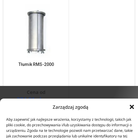
Tłumik RMS-2000
Cena od
374,91
zł
netto
ZOBACZ SZCZEGÓŁY
Zarządzaj zgodą
KONTAKT
INFORMACJE
Aby zapewnić jak najlepsze wrażenia, korzystamy z technologii, takich jak
ul. Tarcice 11, 80-718
O firmie
pliki cookie, do przechowywania i/lub uzyskiwania dostępu do informacji o
Gdańsk
Regulamin
urządzeniu. Zgoda na te technologie pozwoli nam przetwarzać dane, takie
+48 58 342 24 15
Polityka prywatności
jak zachowanie podczas przeglądania lub unikalne identyfikatory na tej
Biuro czynne w godzinach