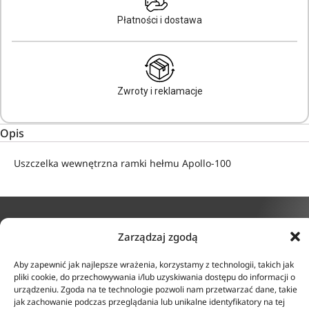
Płatności i dostawa
Zwroty i reklamacje
Opis
Uszczelka wewnętrzna ramki hełmu Apollo-100
Zarządzaj zgodą
KONTAKT
INFORMACJE
Aby zapewnić jak najlepsze wrażenia, korzystamy z technologii, takich jak
ul. Tarcice 11, 80-718
O firmie
pliki cookie, do przechowywania i/lub uzyskiwania dostępu do informacji o
Gdańsk
Regulamin
urządzeniu. Zgoda na te technologie pozwoli nam przetwarzać dane, takie
+48 58 342 24 15
jak zachowanie podczas przeglądania lub unikalne identyfikatory na tej
Polityka prywatności