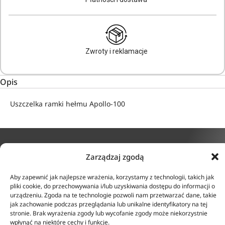
Zwroty i reklamacje
Opis
Uszczelka ramki hełmu Apollo-100
Zarządzaj zgodą
KONTAKT
INFORMACJE
Aby zapewnić jak najlepsze wrażenia, korzystamy z technologii, takich jak
ul. Tarcice 11, 80-718
O firmie
pliki cookie, do przechowywania i/lub uzyskiwania dostępu do informacji o
Gdańsk
urządzeniu. Zgoda na te technologie pozwoli nam przetwarzać dane, takie
Regulamin
+48 58 342 24 15
jak zachowanie podczas przeglądania lub unikalne identyfikatory na tej
Polityka prywatności
Biuro czynne w godzinach
stronie. Brak wyrażenia zgody lub wycofanie zgody może niekorzystnie
Płatność i dostawa
8:00-16:00
wpłynąć na niektóre cechy i funkcje.
Zwroty i reklamacje