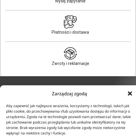
Wyślij zapytanie
Płatności i dostawa
Zwroty i reklamacje
Zarządzaj zgodą
KONTAKT
INFORMACJE
Aby zapewnić jak najlepsze wrażenia, korzystamy z technologii, takich jak
ul. Tarcice 11, 80-718
O firmie
pliki cookie, do przechowywania i/lub uzyskiwania dostępu do informacji o
Gdańsk
urządzeniu. Zgoda na te technologie pozwoli nam przetwarzać dane, takie
Regulamin
+48 58 342 24 15
jak zachowanie podczas przeglądania lub unikalne identyfikatory na tej
Polityka prywatności
Biuro czynne w godzinach
stronie. Brak wyrażenia zgody lub wycofanie zgody może niekorzystnie
Płatność i dostawa
8:00-16:00
wpłynąć na niektóre cechy i funkcje.
Zwroty i reklamacje