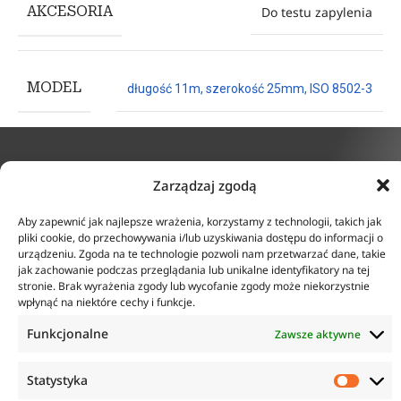
AKCESORIA
Do testu zapylenia
MODEL
długość 11m, szerokość 25mm, ISO 8502-3
Zarządzaj zgodą
KONTAKT
INFORMACJE
Aby zapewnić jak najlepsze wrażenia, korzystamy z technologii, takich jak
ul. Tarcice 11, 80-718
O firmie
pliki cookie, do przechowywania i/lub uzyskiwania dostępu do informacji o
Gdańsk
Regulamin
urządzeniu. Zgoda na te technologie pozwoli nam przetwarzać dane, takie
+48 58 342 24 15
Polityka prywatności
jak zachowanie podczas przeglądania lub unikalne identyfikatory na tej
Biuro czynne w godzinach
Płatność i dostawa
stronie. Brak wyrażenia zgody lub wycofanie zgody może niekorzystnie
8:00-16:00
Zwroty i reklamacje
wpłynąć na niektóre cechy i funkcje.
sklep@anticorr.pl
Funkcjonalne
Zawsze aktywne
PRZYDATNE LINKI
Statystyka
www.laboratorium-anticorr.pl