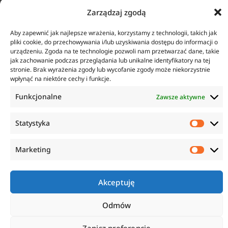
Zarządzaj zgodą
KONTAKT
INFORMACJE
Aby zapewnić jak najlepsze wrażenia, korzystamy z technologii, takich jak
ul. Tarcice 11, 80-718
O firmie
pliki cookie, do przechowywania i/lub uzyskiwania dostępu do informacji o
Gdańsk
Regulamin
urządzeniu. Zgoda na te technologie pozwoli nam przetwarzać dane, takie
+48 58 342 24 15
Polityka prywatności
jak zachowanie podczas przeglądania lub unikalne identyfikatory na tej
Biuro czynne w godzinach
Płatność i dostawa
stronie. Brak wyrażenia zgody lub wycofanie zgody może niekorzystnie
8:00-16:00
Zwroty i reklamacje
wpłynąć na niektóre cechy i funkcje.
sklep@anticorr.pl
Funkcjonalne
Zawsze aktywne
PRZYDATNE LINKI
Statystyka
www.laboratorium-anticorr.pl
www.sudra.pl
Marketing
Akceptuję
Copyright © 2023 Anticorr. Wszystkie prawa zastrzeżone.
Wykonanie:
Netidea.pl
Odmów
Zapisz preferencje