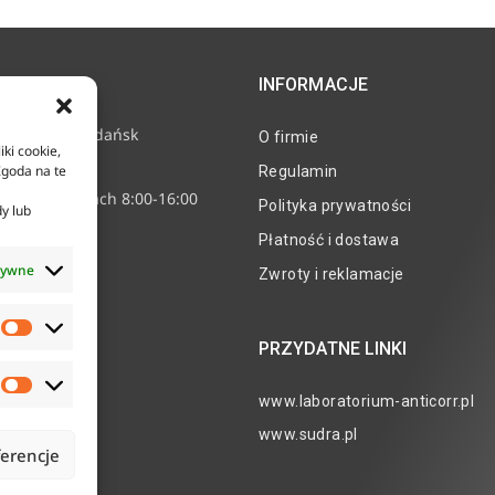
INFORMACJE
e 11, 80-718 Gdańsk
O firmie
iki cookie,
2 24 15
Zgoda na te
Regulamin
nne w godzinach 8:00-16:00
Polityka prywatności
dy lub
corr.pl
Płatność i dostawa
tywne
Zwroty i reklamacje
PRZYDATNE LINKI
www.laboratorium-anticorr.pl
www.sudra.pl
ferencje