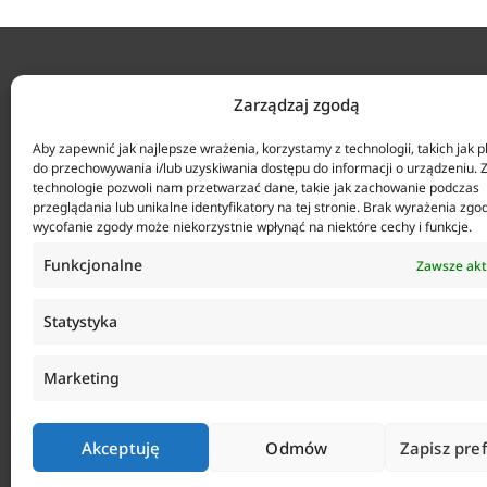
KONTAKT
Zarządzaj zgodą
ul. Tarcic
Aby zapewnić jak najlepsze wrażenia, korzystamy z technologii, takich jak pl
+48 58 34
do przechowywania i/lub uzyskiwania dostępu do informacji o urządzeniu. 
technologie pozwoli nam przetwarzać dane, takie jak zachowanie podczas
Agencja Anticorr Gdańsk Sp. z o.o.
Biuro czy
przeglądania lub unikalne identyfikatory na tej stronie. Brak wyrażenia zgo
sklep@anti
wycofanie zgody może niekorzystnie wpłynąć na niektóre cechy i funkcje.
Funkcjonalne
Zawsze ak
Statystyka
Marketing
Akceptuję
Odmów
Zapisz pre