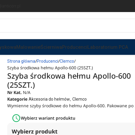
anticorr.pl
ryskowa
Malowanie
Ścierniwa
Producenci
Laboratorium PCA
Strona główna
Producenci
Clemco
Szyba środkowa hełmu Apollo-600 (25SZT.)
Szyba środkowa hełmu Apollo-600
(25SZT.)
Nr Kat.
N/A
Kategorie
,
Akcesoria do hełmów
Clemco
Wymienne szyby środkowe do hełmu Apollo-600. Pakowane po 
Wybierz wariant produktu
Wybierz produkt