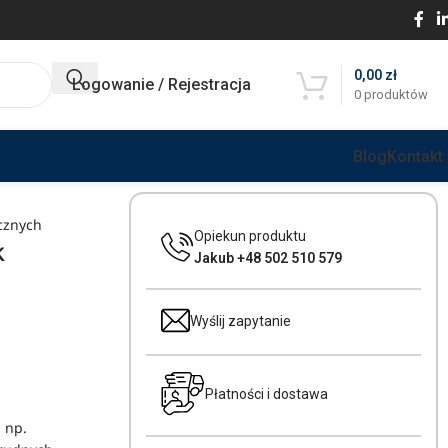
0,00
zł
Logowanie / Rejestracja
0
produktów
Blog
Kontakt
cznych
Opiekun produktu
k
Jakub +48 502 510 579
Wyślij zapytanie
Płatności i dostawa
 np.