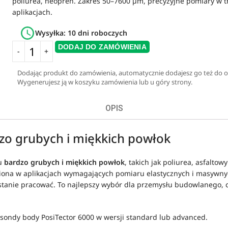
poliurea, neopren. Zakres 50–7600 µm, precyzyjne pomiary w 
aplikacjach.
Wysyłka: 10 dni roboczych
DODAJ DO ZAMÓWIENIA
Dodając produkt do zamówienia, automatycznie dodajesz go też do of
Wygenerujesz ją w koszyku zamówienia lub u góry strony.
OPIS
zo grubych i miękkich powłok
ru
bardzo grubych i miękkich powłok
, takich jak poliurea, asfalt
ąpiona w aplikacjach wymagających pomiaru elastycznych i masywn
 stanie pracować. To najlepszy wybór dla przemysłu budowlanego, 
 sondy body PosiTector 6000 w wersji standard lub advanced.