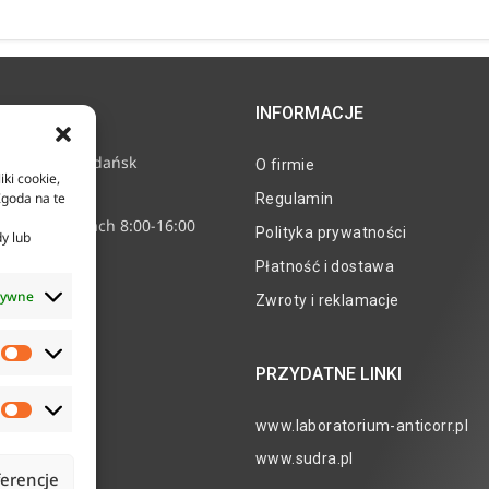
INFORMACJE
e 11, 80-718 Gdańsk
O firmie
iki cookie,
2 24 15
Zgoda na te
Regulamin
nne w godzinach 8:00-16:00
Polityka prywatności
dy lub
corr.pl
Płatność i dostawa
tywne
Zwroty i reklamacje
PRZYDATNE LINKI
www.laboratorium-anticorr.pl
www.sudra.pl
ferencje