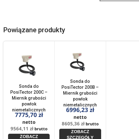
Powiązane produkty
Sonda do
Sonda do
PosiTector 200B –
PosiTector 200C –
Miernik grubości
Miernik grubości
powłok
powłok
niemetalicznych
6996,23
zł
niemetalicznych
7775,70
zł
netto
netto
8605,36
zł
brutto
9564,11
zł
brutto
ZOBACZ
ZOBACZ
SZCZEGÓŁY