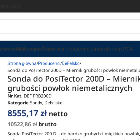
anticorr.pl
ryskowa
Malowanie
Ścierniwa
Producenci
Laboratorium PCA
Strona główna
Producenci
DeFelsko
Sonda do PosiTector 200D – Miernik grubości powłok niemetali
Sonda do PosiTector 200D – Mierni
grubości powłok niemetalicznych
Nr Kat.
DEF PRB200D
Kategorie
,
Sondy
DeFelsko
8555,17
zł
netto
10522,86
zł
brutto
Sonda PosiTector 200 D – do bardzo grubych i miękkich powłok,