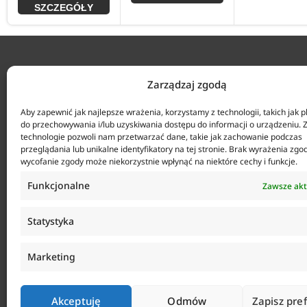
SZCZEGÓŁY
KONTAKT
Zarządzaj zgodą
ul. Tarcic
Aby zapewnić jak najlepsze wrażenia, korzystamy z technologii, takich jak pl
+48 58 34
do przechowywania i/lub uzyskiwania dostępu do informacji o urządzeniu. 
technologie pozwoli nam przetwarzać dane, takie jak zachowanie podczas
Agencja Anticorr Gdańsk Sp. z o.o.
Biuro czy
przeglądania lub unikalne identyfikatory na tej stronie. Brak wyrażenia zgo
sklep@anti
wycofanie zgody może niekorzystnie wpłynąć na niektóre cechy i funkcje.
Funkcjonalne
Zawsze ak
Statystyka
Marketing
Akceptuję
Odmów
Zapisz pre