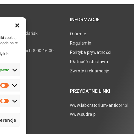
INFORMACJE
e 11, 80-718 Gdańsk
O firmie
iki cookie,
2 24 15
Zgoda na te
Regulamin
nne w godzinach 8:00-16:00
Polityka prywatności
dy lub
corr.pl
Płatność i dostawa
tywne
Zwroty i reklamacje
PRZYDATNE LINKI
www.laboratorium-anticorr.pl
www.sudra.pl
ferencje