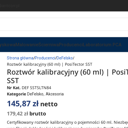
anticorr.pl
ryskowa
Malowanie
Ścierniwa
Producenci
Laboratorium PCA
Strona główna
Producenci
DeFelsko
Roztwór kalibracyjny (60 ml) | PosiTector SST
Roztwór kalibracyjny (60 ml) | Posi
SST
Nr Kat.
DEF SSTSLTN84
Kategorie
,
DeFelsko
Akcesoria
145,87
zł
netto
179,42
zł
brutto
Certyfikowany roztwór kalibracyjny o pojemności 60 ml. Niezb