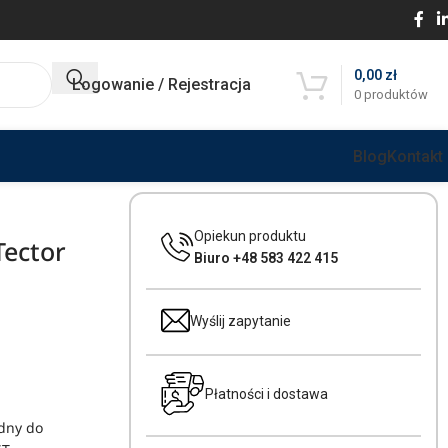
0,00
zł
Logowanie / Rejestracja
0
produktów
Blog
Kontakt
Opiekun produktu
Tector
Biuro +48 583 422 415
Wyślij zapytanie
Płatności i dostawa
ędny do