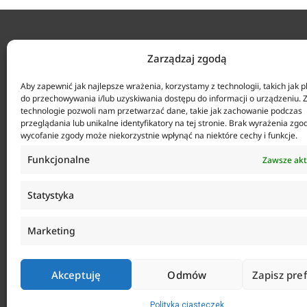
KONTAKT
Zarządzaj zgodą
ul. Tarcic
Aby zapewnić jak najlepsze wrażenia, korzystamy z technologii, takich jak pl
+48 58 34
do przechowywania i/lub uzyskiwania dostępu do informacji o urządzeniu. 
technologie pozwoli nam przetwarzać dane, takie jak zachowanie podczas
Agencja Anticorr Gdańsk Sp. z o.o.
Biuro czy
przeglądania lub unikalne identyfikatory na tej stronie. Brak wyrażenia zgo
sklep@anti
wycofanie zgody może niekorzystnie wpłynąć na niektóre cechy i funkcje.
Funkcjonalne
Zawsze ak
Statystyka
Marketing
Akceptuję
Odmów
Zapisz pre
Polityka ciasteczek