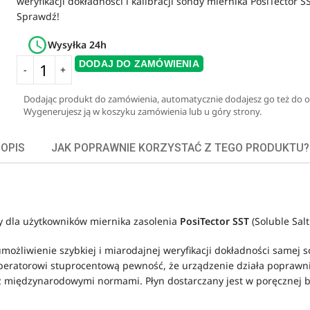
weryfikacji dokładności i kalibracji sondy miernika PosiTector SS
Sprawdź!
Wysyłka 24h
DODAJ DO ZAMÓWIENIA
Dodając produkt do zamówienia, automatycznie dodajesz go też do of
Wygenerujesz ją w koszyku zamówienia lub u góry strony.
OPIS
JAK POPRAWNIE KORZYSTAĆ Z TEGO PRODUKTU?
y dla użytkowników miernika zasolenia
PosiTector SST
(Soluble Salt
możliwienie szybkiej i miarodajnej weryfikacji dokładności samej
eratorowi stuprocentową pewność, że urządzenie działa poprawnie,
z międzynarodowymi normami. Płyn dostarczany jest w poręcznej b