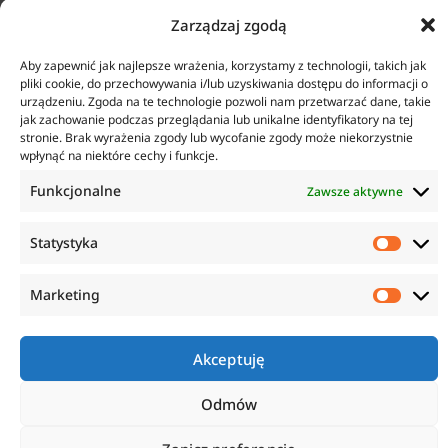
Zarządzaj zgodą
ul. Tarcice 11, 80-718
O firmie
Gdańsk
Regulamin
Aby zapewnić jak najlepsze wrażenia, korzystamy z technologii, takich jak
+48 58 342 24 15
Polityka prywatności
pliki cookie, do przechowywania i/lub uzyskiwania dostępu do informacji o
Biuro czynne w godzinach
Płatność i dostawa
urządzeniu. Zgoda na te technologie pozwoli nam przetwarzać dane, takie
8:00-16:00
Zwroty i reklamacje
jak zachowanie podczas przeglądania lub unikalne identyfikatory na tej
sklep@anticorr.pl
stronie. Brak wyrażenia zgody lub wycofanie zgody może niekorzystnie
wpłynąć na niektóre cechy i funkcje.
PRZYDATNE LINKI
Funkcjonalne
Zawsze aktywne
www.laboratorium-anticorr.pl
www.sudra.pl
Statystyka
Marketing
Copyright © 2023 Anticorr. Wszystkie prawa zastrzeżone.
Akceptuję
Wykonanie:
Netidea.pl
Odmów