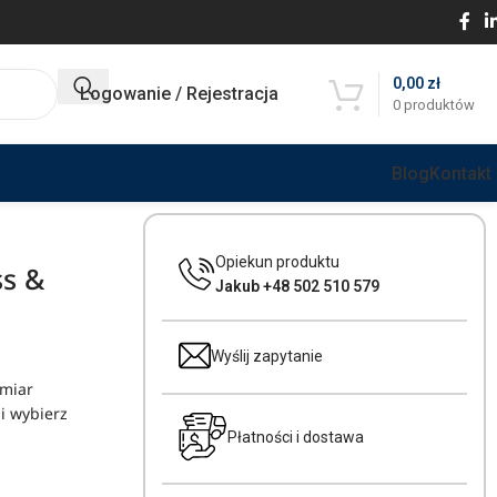
0,00
zł
Logowanie / Rejestracja
0
produktów
Blog
Kontakt
Opiekun produktu
ss &
Jakub +48 502 510 579
Wyślij zapytanie
omiar
i wybierz
Płatności i dostawa