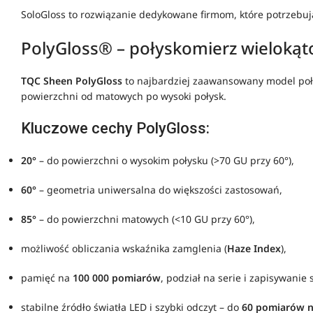
SoloGloss to rozwiązanie dedykowane firmom, które potrzebu
PolyGloss® – połyskomierz wieloką
TQC Sheen PolyGloss
to najbardziej zaawansowany model poł
powierzchni od matowych po wysoki połysk.
Kluczowe cechy PolyGloss:
20°
– do powierzchni o wysokim połysku (>70 GU przy 60°),
60°
– geometria uniwersalna do większości zastosowań,
85°
– do powierzchni matowych (<10 GU przy 60°),
możliwość obliczania wskaźnika zamglenia (
Haze Index
),
pamięć na
100 000 pomiarów
, podział na serie i zapisywanie
stabilne źródło światła LED i szybki odczyt – do
60 pomiarów n