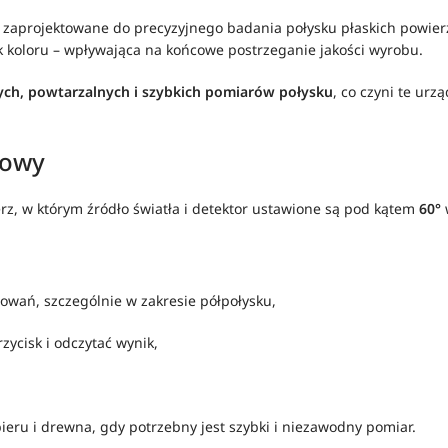
zaprojektowane do precyzyjnego badania połysku płaskich powie
k koloru – wpływająca na końcowe postrzeganie jakości wyrobu.
ch, powtarzalnych i szybkich pomiarów połysku
, co czyni te urz
towy
z, w którym źródło światła i detektor ustawione są pod kątem
60°
sowań, szczególnie w zakresie półpołysku,
zycisk i odczytać wynik,
ieru i drewna, gdy potrzebny jest szybki i niezawodny pomiar.