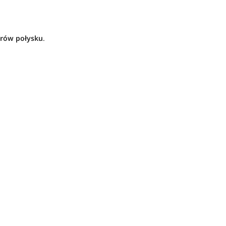
arów połysku
.