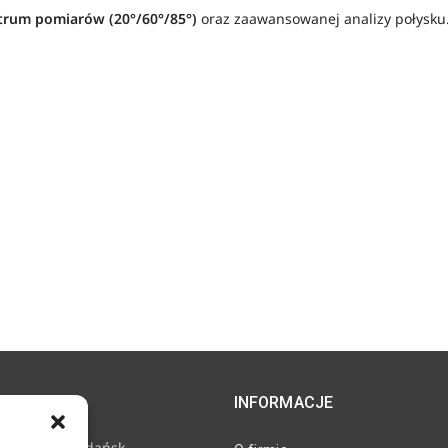
trum pomiarów (20°/60°/85°)
oraz zaawansowanej analizy połysku
INFORMACJE
e 11, 80-718 Gdańsk