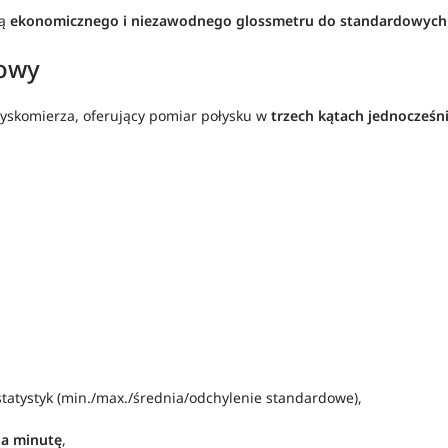
ją
ekonomicznego i niezawodnego glossmetru do standardowyc
towy
yskomierza, oferujący pomiar połysku w
trzech kątach jednocześnie
 statystyk (min./max./średnia/odchylenie standardowe),
a minutę
,