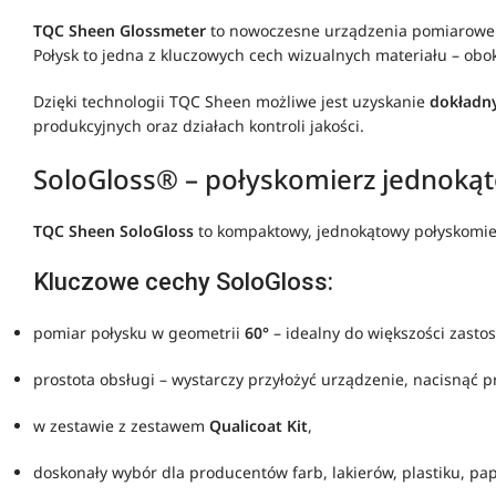
TQC Sheen Glossmeter
to nowoczesne urządzenia pomiarowe 
Połysk to jedna z kluczowych cech wizualnych materiału – obo
Dzięki technologii TQC Sheen możliwe jest uzyskanie
dokładny
produkcyjnych oraz działach kontroli jakości.
SoloGloss® – połyskomierz jednoką
TQC Sheen SoloGloss
to kompaktowy, jednokątowy połyskomier
Kluczowe cechy SoloGloss:
pomiar połysku w geometrii
60°
– idealny do większości zasto
prostota obsługi – wystarczy przyłożyć urządzenie, nacisnąć pr
w zestawie z zestawem
Qualicoat Kit
,
doskonały wybór dla producentów farb, lakierów, plastiku, pap