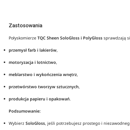
Zastosowania
Połyskomierze
TQC Sheen SoloGloss i PolyGloss
sprawdzają si
przemysł farb i lakierów
,
motoryzacja i lotnictwo
,
meblarstwo i wykończenia wnętrz
,
przetwórstwo tworzyw sztucznych
,
produkcja papieru i opakowań
.
Podsumowanie:
Wybierz
SoloGloss
, jeśli potrzebujesz prostego i niezawodne