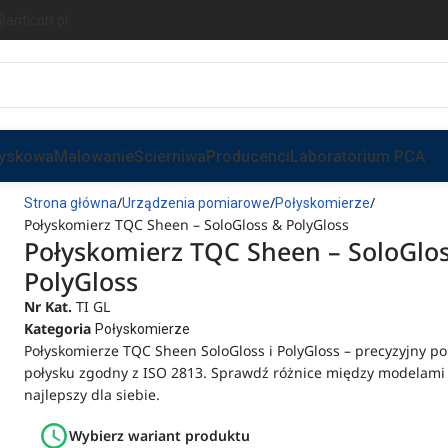
anticorr.pl
ryskowa
Malowanie
Ścierniwa
Producenci
Laboratorium PCA
Strona główna
Urządzenia pomiarowe
Połyskomierze
Połyskomierz TQC Sheen – SoloGloss & PolyGloss
Połyskomierz TQC Sheen – SoloGlo
PolyGloss
Nr Kat.
TI GL
Kategoria
Połyskomierze
Połyskomierze TQC Sheen SoloGloss i PolyGloss – precyzyjny p
połysku zgodny z ISO 2813. Sprawdź różnice między modelami 
najlepszy dla siebie.
Wybierz wariant produktu