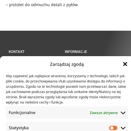
– pistolet do odmuchu detali z pyłów
KONTAKT
INFORMACJE
ul. Tarcice 11, 80-718
Zarządzaj zgodą
O firmie
Gdańsk
Regulamin
+48 58 342 24 15
Polityka prywatności
Aby zapewnić jak najlepsze wrażenia, korzystamy z technologii, takich jak
Biuro czynne w godzinach
Płatność i dostawa
pliki cookie, do przechowywania i/lub uzyskiwania dostępu do informacji o
8:00-16:00
urządzeniu. Zgoda na te technologie pozwoli nam przetwarzać dane, takie
Zwroty i reklamacje
sklep@anticorr.pl
jak zachowanie podczas przeglądania lub unikalne identyfikatory na tej
stronie. Brak wyrażenia zgody lub wycofanie zgody może niekorzystnie
wpłynąć na niektóre cechy i funkcje.
PRZYDATNE LINKI
Funkcjonalne
Zawsze aktywne
www.laboratorium-anticorr.pl
www.sudra.pl
Statystyka