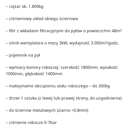
– ciężar ok. 1.800kg
– ciśnieniowy układ obiegu ścierniwa
– filtr z wkładami filtracyjnymi do pyłów o powierzchni 48m
2
– silnik wentylatora o mocy 3kW, wydajność 3.000m
/godz.
3
– pojemnik na pył
– wymiary komory roboczej: szerokość 1800mm, wysokość
1000mm, głębokość 1400mm
– maksymalne obciążeniu stołu roboczego – do 300kg
– drzwi 1 sztuka (z lewej lub prawej strony, do uzgodnienia)
– do ścierniw metalowych (ziarno <0,8mm)
– ciśnienie robocze 0-7bar