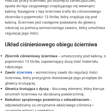
Podczas pracy ścierniwo, po usunięciu zanieczyszczeń,
opada do leja zasypowego znajdującego się wewnątrz
kabiny. Następnie z leja ścierniwo trafia do ciśnieniowego
zbiornika o pojemności 13 litrów, który znajduje się pod
kabiną. Ścierniwo jest następnie podawane do głowicy
roboczej za pomocą wzmocnionego zaworu, który umożliwia
regulację jego ilości.
Układ ciśnieniowego obiegu ścierniwa
Zbiornik ciśnieniowy ścierniwa
– umieszczony pod kabiną, o
pojemności 13 litrów, zapewniający dużą ilość materiału
roboczego.
Zawór
– wzmocniony zawór do regulacji ilości
ścierniwa
ścierniwa, który precyzyjnie dostosowuje jego przepływ do
głowicy śrutującej.
Głowica śrutująca z dyszą
– kluczowy element, który kieruje
strumień ścierniwa na obrabianą powierzchnię.
Reduktor sprężonego powietrza z odwadniaczem
–
odpowiedzialny za utrzymanie właściwego ciśnienia i
usuwanie wilgoci z powietrza.