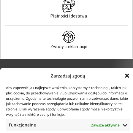
Płatności i dostawa
Zwroty i reklamacje
Zarządzaj zgodą
KONTAKT
INFORMACJE
Aby zapewnić jak najlepsze wrażenia, korzystamy z technologii, takich jak
ul. Tarcice 11, 80-718
pliki cookie, do przechowywania i/lub uzyskiwania dostępu do informacji o
O firmie
Gdańsk
urządzeniu. Zgoda na te technologie pozwoli nam przetwarzać dane, takie
Regulamin
+48 58 342 24 15
jak zachowanie podczas przeglądania lub unikalne identyfikatory na tej
Polityka prywatności
Biuro czynne w godzinach
stronie. Brak wyrażenia zgody lub wycofanie zgody może niekorzystnie
Płatność i dostawa
8:00-16:00
wpłynąć na niektóre cechy i funkcje.
Zwroty i reklamacje
sklep@anticorr.pl
Funkcjonalne
Zawsze aktywne