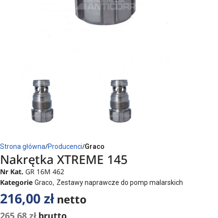
Strona główna
Producenci
Graco
Nakrętka XTREME 145
Nr Kat.
GR 16M 462
Kategorie
,
Graco
Zestawy naprawcze do pomp malarskich
216,00
zł
netto
265,68
zł
brutto