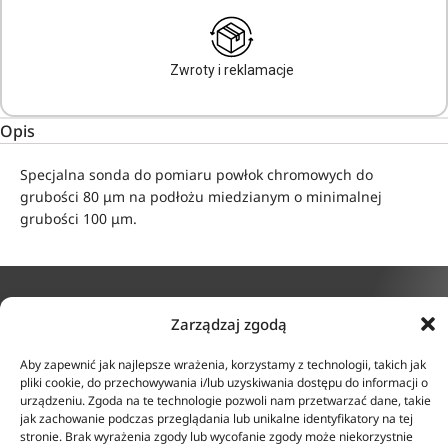
Zwroty i reklamacje
Opis
Specjalna sonda do pomiaru powłok chromowych do
grubości 80 μm
na podłożu miedzianym o minimalnej
grubości 100 μm.
Zarządzaj zgodą
KONTAKT
INFORMACJE
Aby zapewnić jak najlepsze wrażenia, korzystamy z technologii, takich jak
ul. Tarcice 11, 80-718
O firmie
pliki cookie, do przechowywania i/lub uzyskiwania dostępu do informacji o
Gdańsk
Regulamin
urządzeniu. Zgoda na te technologie pozwoli nam przetwarzać dane, takie
+48 58 342 24 15
Polityka prywatności
jak zachowanie podczas przeglądania lub unikalne identyfikatory na tej
Biuro czynne w godzinach
stronie. Brak wyrażenia zgody lub wycofanie zgody może niekorzystnie
Płatność i dostawa