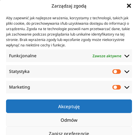
Zarządzaj zgodą
KONTAKT
INFORMACJE
Aby zapewnić jak najlepsze wrażenia, korzystamy z technologii, takich jak
ul. Tarcice 11, 80-718
O firmie
pliki cookie, do przechowywania i/lub uzyskiwania dostępu do informacji o
Gdańsk
Regulamin
urządzeniu. Zgoda na te technologie pozwoli nam przetwarzać dane, takie
+48 58 342 24 15
Polityka prywatności
jak zachowanie podczas przeglądania lub unikalne identyfikatory na tej
Biuro czynne w godzinach
Płatność i dostawa
stronie. Brak wyrażenia zgody lub wycofanie zgody może niekorzystnie
8:00-16:00
Zwroty i reklamacje
wpłynąć na niektóre cechy i funkcje.
sklep@anticorr.pl
Funkcjonalne
Zawsze aktywne
PRZYDATNE LINKI
Statystyka
www.laboratorium-anticorr.pl
www.sudra.pl
Marketing
Akceptuję
Copyright © 2023 Anticorr. Wszystkie prawa zastrzeżone.
Wykonanie:
Netidea.pl
Odmów
Zapisz preferencje