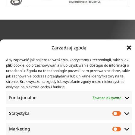
KONTAKT
INFORMACJE
Zarządzaj zgodą
ul. Tarcice 11, 80-718
O firmie
Gdańsk
Regulamin
Aby zapewnić jak najlepsze wrażenia, korzystamy z technologii, takich jak
+48 58 342 24 15
pliki cookie, do przechowywania i/lub uzyskiwania dostępu do informacji o
Polityka prywatności
Biuro czynne w godzinach
urządzeniu. Zgoda na te technologie pozwoli nam przetwarzać dane, takie
Płatność i dostawa
8:00-16:00
jak zachowanie podczas przeglądania lub unikalne identyfikatory na tej
Zwroty i reklamacje
sklep@anticorr.pl
stronie. Brak wyrażenia zgody lub wycofanie zgody może niekorzystnie
wpłynąć na niektóre cechy i funkcje.
PRZYDATNE LINKI
Funkcjonalne
Zawsze aktywne
www.laboratorium-anticorr.pl
Statystyka
www.sudra.pl
Marketing