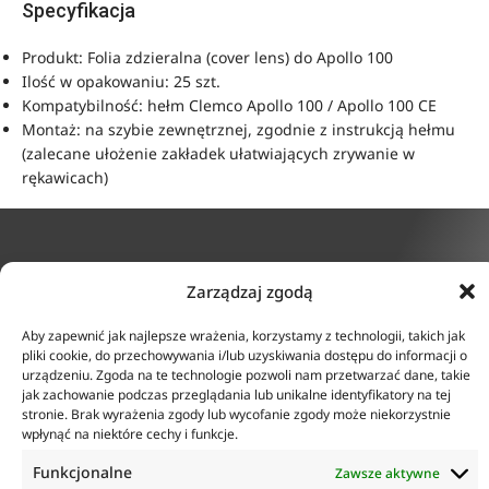
Specyfikacja
Produkt: Folia zdzieralna (cover lens) do Apollo 100
Ilość w opakowaniu: 25 szt.
Kompatybilność: hełm Clemco Apollo 100 / Apollo 100 CE
Montaż: na szybie zewnętrznej, zgodnie z instrukcją hełmu
(zalecane ułożenie zakładek ułatwiających zrywanie w
rękawicach)
KONTAKT
INFORMACJE
Zarządzaj zgodą
ul. Tarcice 11, 80-718
O firmie
Aby zapewnić jak najlepsze wrażenia, korzystamy z technologii, takich jak
Gdańsk
Regulamin
pliki cookie, do przechowywania i/lub uzyskiwania dostępu do informacji o
+48 58 342 24 15
urządzeniu. Zgoda na te technologie pozwoli nam przetwarzać dane, takie
Polityka prywatności
Biuro czynne w godzinach
jak zachowanie podczas przeglądania lub unikalne identyfikatory na tej
Płatność i dostawa
8:00-16:00
stronie. Brak wyrażenia zgody lub wycofanie zgody może niekorzystnie
Zwroty i reklamacje
sklep@anticorr.pl
wpłynąć na niektóre cechy i funkcje.
Funkcjonalne
Zawsze aktywne
PRZYDATNE LINKI