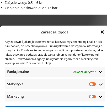
Zużycie wody: 0,5 – 6 l/min
Ciśnienie piaskowania: do 12 bar
Zarządzaj zgodą
KONTAKT
INFORMACJE
ul. Tarcice 11, 80-718
Aby zapewnić jak najlepsze wrażenia, korzystamy z technologii, takich jak
O firmie
Gdańsk
pliki cookie, do przechowywania i/lub uzyskiwania dostępu do informacji o
Regulamin
+48 58 342 24 15
urządzeniu. Zgoda na te technologie pozwoli nam przetwarzać dane, takie
Polityka prywatności
Biuro czynne w godzinach
jak zachowanie podczas przeglądania lub unikalne identyfikatory na tej
Płatność i dostawa
8:00-16:00
stronie. Brak wyrażenia zgody lub wycofanie zgody może niekorzystnie
Zwroty i reklamacje
sklep@anticorr.pl
wpłynąć na niektóre cechy i funkcje.
Funkcjonalne
Zawsze aktywne
PRZYDATNE LINKI
Statystyka
www.laboratorium-anticorr.pl
www.sudra.pl
Marketing