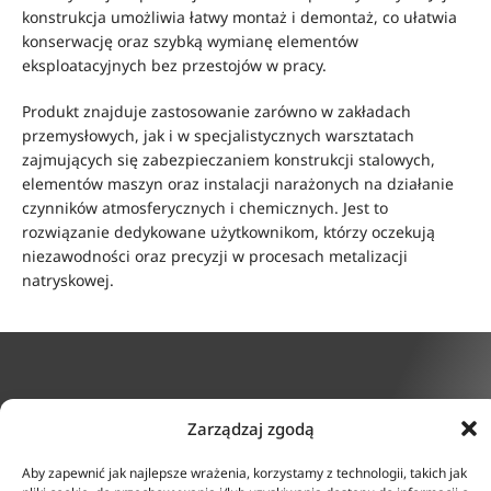
konstrukcja umożliwia łatwy montaż i demontaż, co ułatwia
konserwację oraz szybką wymianę elementów
eksploatacyjnych bez przestojów w pracy.
Produkt znajduje zastosowanie zarówno w zakładach
przemysłowych, jak i w specjalistycznych warsztatach
zajmujących się zabezpieczaniem konstrukcji stalowych,
elementów maszyn oraz instalacji narażonych na działanie
czynników atmosferycznych i chemicznych. Jest to
rozwiązanie dedykowane użytkownikom, którzy oczekują
niezawodności oraz precyzji w procesach metalizacji
natryskowej.
KONTAKT
INFORMACJE
Zarządzaj zgodą
ul. Tarcice 11, 80-718
O firmie
Gdańsk
Aby zapewnić jak najlepsze wrażenia, korzystamy z technologii, takich jak
Regulamin