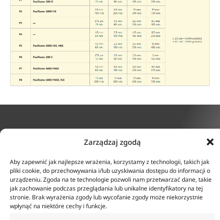
KONTAKT
INFORMACJE
Zarządzaj zgodą
ul. Tarcice 11, 80-718
O firmie
Aby zapewnić jak najlepsze wrażenia, korzystamy z technologii, takich jak
Gdańsk
Regulamin
pliki cookie, do przechowywania i/lub uzyskiwania dostępu do informacji o
+48 58 342 24 15
Polityka prywatności
urządzeniu. Zgoda na te technologie pozwoli nam przetwarzać dane, takie
Biuro czynne w godzinach
jak zachowanie podczas przeglądania lub unikalne identyfikatory na tej
Płatność i dostawa
8:00-16:00
stronie. Brak wyrażenia zgody lub wycofanie zgody może niekorzystnie
Zwroty i reklamacje
sklep@anticorr.pl
wpłynąć na niektóre cechy i funkcje.